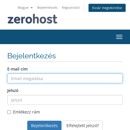
Magyar
Bejelentkezés
Regisztráció
Kosár megtekintése
Váltá
Bejelentkezés
E-mail cím
Jelszó
Emlékezz rám
Elfelejtett jelszó?