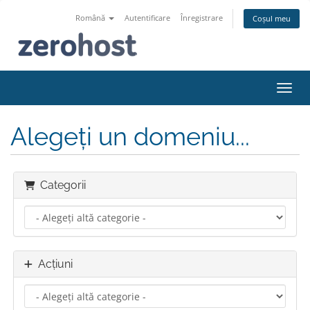
Română
Autentificare
Înregistrare
Coșul meu
Navig
Alegeți un domeniu...
Categorii
Acțiuni