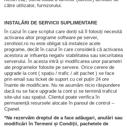
către utilizator, furnizorului.
INSTALĂRI DE SERVICII SUPLIMENTARE
În cazul în care scriptul care doriți să îl folosiți necesită
activarea altor programe software pe server,
zerohost.ro nu este obligat să instaleze acele
programe, decât în cazul în care consideră că activarea
acestora ar influența negativ stabilitatea sau securitatea
serverului. În acesta intră și modificarea unor parametri
ale programelor folosite pe servere. Orice cerere de
upgrade la cont ( spațiu / trafic / alt pachet ) se face
prin email sau ticket de suport cu cel puțin 24 ore
înainte de modificare. Nu ne asumăm nicio răspundere
dacă nu se face upgrade la cont și se termină traficul
site-ului sau spațiul. Clientul poate verifica în
permanență resursele alocate în panoul de control –
Cpanel.
*Ne rezervăm dreptul de a face adăugari, anulări sau
modificări în Termeni și Condiții, pachetele de