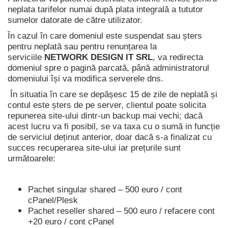
neplata tarifelor numai după plata integrală a tututor
sumelor datorate de către utilizator.
În cazul în care domeniul este suspendat sau șters
pentru neplată sau pentru renunțarea la
serviciile
NETWORK DESIGN IT SRL
, va redirecta
domeniul spre o pagină parcată, până administratorul
domeniului își va modifica serverele dns.
În situatia în care se depășesc 15 de zile de neplată și
contul este șters de pe server, clientul poate solicita
repunerea site-ului dintr-un backup mai vechi; dacă
acest lucru va fi posibil, se va taxa cu o sumă in funcție
de serviciul deținut anterior, doar dacă s-a finalizat cu
succes recuperarea site-ului iar prețurile sunt
următoarele:
Pachet singular shared – 500 euro / cont
cPanel/Plesk
Pachet reseller shared – 500 euro / refacere cont
+20 euro / cont cPanel