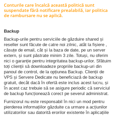
Conturile care încalcă această politică sunt
suspendate fără notificare prealabilă, iar politica
de rambursare nu se aplică.
Backup
Backup-urile pentru serviciile de găzduire shared și
reseller sunt făcute de catre noi zilnic, atât la fișiere ,
căsuțe de email, cât și la baza de date, pe un server
extern, și sunt păstrate minim 3 zile. Totuși, nu oferim
nici o garanție pentru integritatea backup-urilor. Sfătuim
toți clienții să downloadeze propriile backup-uri din
panoul de control, de la opțiunea Backup. Clienții de
VPS și Servere Dedicate nu beneficiază de backup
gratuit, decât dacă în ofertă este inclus acest lucru, și
în acest caz trebuie să se asigure periodic că serviciul
de backup funcționează corect pe severul administrat.
Furnizorul nu este responsabil în nici un mod pentru
pierderea informațiilor găzduite ca urmare a acțiunilor
utilizatorilor sau datorită erorilor existente în aplicațiile