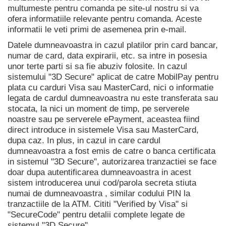
multumeste pentru comanda pe site-ul nostru si va
ofera informatiile relevante pentru comanda. Aceste
informatii le veti primi de asemenea prin e-mail.
Datele dumneavoastra in cazul platilor prin card bancar,
numar de card, data expirarii, etc. sa intre in posesia
unor terte parti si sa fie abuziv folosite. In cazul
sistemului "3D Secure" aplicat de catre MobilPay pentru
plata cu carduri Visa sau MasterCard, nici o informatie
legata de cardul dumneavoastra nu este transferata sau
stocata, la nici un moment de timp, pe serverele
noastre sau pe serverele ePayment, aceastea fiind
direct introduce in sistemele Visa sau MasterCard,
dupa caz. In plus, in cazul in care cardul
dumneavoastra a fost emis de catre o banca certificata
in sistemul "3D Secure", autorizarea tranzactiei se face
doar dupa autentificarea dumneavoastra in acest
sistem introducerea unui cod/parola secreta stiuta
numai de dumneavoastra , similar codului PIN la
tranzactiile de la ATM. Cititi "Verified by Visa" si
"SecureCode" pentru detalii complete legate de
sistemul "3D Secure".