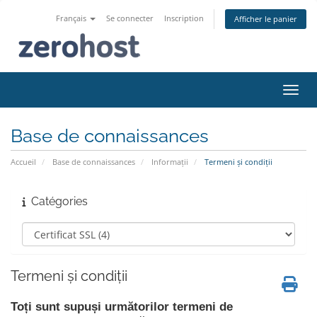
Français
Se connecter
Inscription
Afficher le panier
Bascu
Base de connaissances
Accueil
Base de connaissances
Informații
Termeni și condiții
Catégories
Termeni și condiții
Toți sunt supuși următorilor termeni de