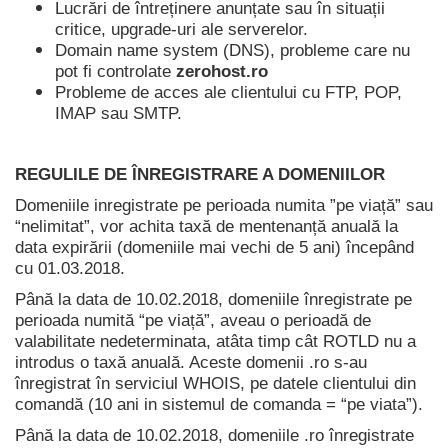
Lucrări de întreținere anunțate sau în situații
critice, upgrade-uri ale serverelor.
Domain name system (DNS), probleme care nu
pot fi controlate
zerohost.ro
Probleme de acces ale clientului cu FTP, POP,
IMAP sau SMTP.
REGULILE DE ÎNREGISTRARE A DOMENIILOR
Domeniile inregistrate pe perioada numita ”pe viață” sau
“nelimitat”, vor achita taxă de mentenanță anuală la
data expirării (domeniile mai vechi de 5 ani) începând
cu 01.03.2018.
Până la data de 10.02.2018, domeniile înregistrate pe
perioada numită “pe viață”, aveau o perioadă de
valabilitate nedeterminata, atâta timp cât ROTLD nu a
introdus o taxă anuală. Aceste domenii .ro s-au
înregistrat în serviciul WHOIS, pe datele clientului din
comandă (10 ani in sistemul de comanda = “pe viata”).
Până la data de 10.02.2018, domeniile .ro înregistrate