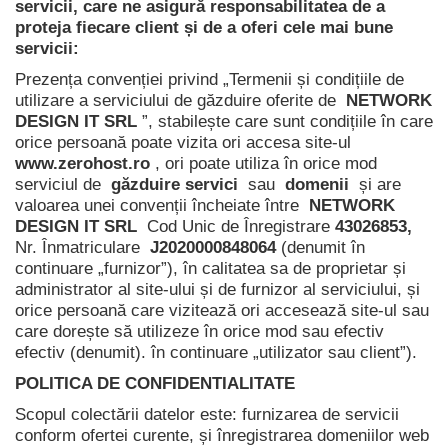
servicii, care ne asigură responsabilitatea de a
proteja fiecare client și de a oferi cele mai bune
servicii:
Prezența convenției privind „Termenii și condițiile de
utilizare a serviciului de găzduire oferite de
NETWORK
DESIGN IT SRL
”, stabilește care sunt condițiile în care
orice persoană poate vizita ori accesa site-ul
www.zerohost.ro
, ori poate utiliza în orice mod
serviciul de
găzduire servici
sau
domenii
și are
valoarea unei convenții încheiate între
NETWORK
DESIGN IT SRL
Cod Unic de Înregistrare
43026853,
Nr.
Înmatriculare
J2020000848064
(denumit în
continuare „furnizor”), în calitatea sa de proprietar și
administrator al site-ului și de furnizor al serviciului, și
orice persoană care vizitează ori accesează site-ul sau
care dorește să utilizeze în orice mod sau efectiv
efectiv (denumit). în continuare „utilizator sau client”).
POLITICA DE CONFIDENTIALITATE
Scopul colectării datelor este: furnizarea de servicii
conform ofertei curente, și înregistrarea domeniilor web