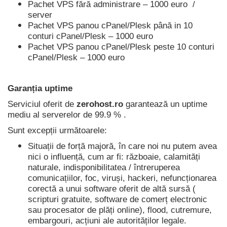
Pachet VPS fără administrare – 1000 euro /
server
Pachet VPS panou cPanel/Plesk până in 10
conturi cPanel/Plesk – 1000 euro
Pachet VPS panou cPanel/Plesk peste 10 conturi
cPanel/Plesk – 1000 euro
Garanția uptime
Serviciul oferit de
zerohost.ro
garantează un uptime
mediu al serverelor de 99.9 % .
Sunt excepții următoarele:
Situații de forță majoră, în care noi nu putem avea
nici o influență, cum ar fi: războaie, calamități
naturale, indisponibilitatea / întreruperea
comunicațiilor, foc, viruși, hackeri, nefuncționarea
corectă a unui software oferit de altă sursă (
scripturi gratuite, software de comerț electronic
sau procesator de plăți online), flood, cutremure,
embargouri, acțiuni ale autorităților legale.