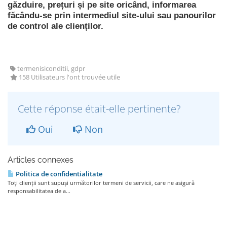
găzduire, prețuri și pe site oricând, informarea
făcându-se prin intermediul site-ului sau panourilor
de control ale clienților.
termenisiconditii, gdpr
158 Utilisateurs l'ont trouvée utile
Cette réponse était-elle pertinente?
Oui
Non
Articles connexes
Politica de confidentialitate
Toți clienții sunt supuși următorilor termeni de servicii, care ne asigură
responsabilitatea de a...