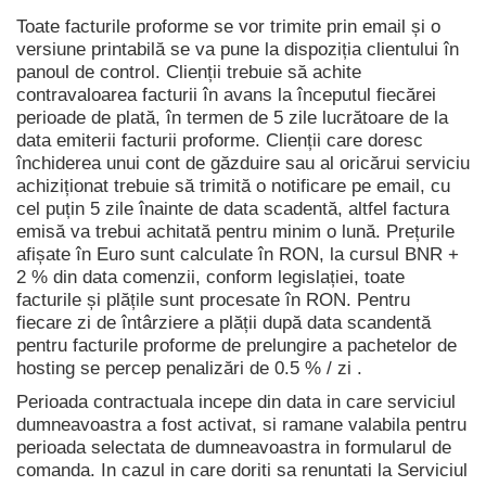
Toate facturile proforme se vor trimite prin email și o
versiune printabilă se va pune la dispoziția clientului în
panoul de control. Clienții trebuie să achite
contravaloarea facturii în avans la începutul fiecărei
perioade de plată, în termen de 5 zile lucrătoare de la
data emiterii facturii proforme. Clienții care doresc
închiderea unui cont de găzduire sau al oricărui serviciu
achiziționat trebuie să trimită o notificare pe email, cu
cel puțin 5 zile înainte de data scadentă, altfel factura
emisă va trebui achitată pentru minim o lună. Prețurile
afișate în Euro sunt calculate în RON, la cursul BNR +
2 % din data comenzii, conform legislației, toate
facturile și plățile sunt procesate în RON. Pentru
fiecare zi de întârziere a plății după data scandentă
pentru facturile proforme de prelungire a pachetelor de
hosting se percep penalizări de 0.5 % / zi .
Perioada contractuala incepe din data in care serviciul
dumneavoastra a fost activat, si ramane valabila pentru
perioada selectata de dumneavoastra in formularul de
comanda. In cazul in care doriti sa renuntati la Serviciul