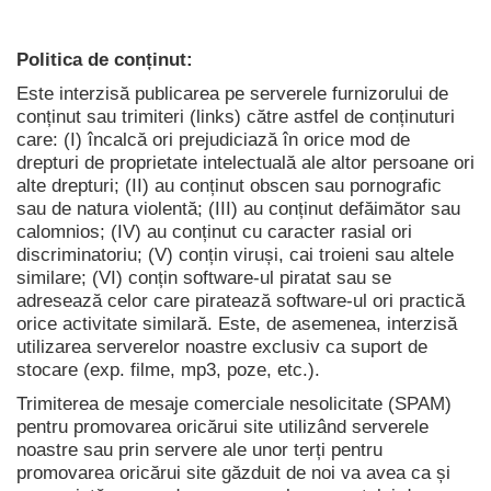
Politica de conținut:
Este interzisă publicarea pe serverele furnizorului de
conținut sau trimiteri (links) către astfel de conținuturi
care: (I) încalcă ori prejudiciază în orice mod de
drepturi de proprietate intelectuală ale altor persoane ori
alte drepturi;
(II) au conținut obscen sau pornografic
sau de natura violentă;
(III) au conținut defăimător sau
calomnios;
(IV) au conținut cu caracter rasial ori
discriminatoriu;
(V) conțin viruși, cai troieni sau altele
similare;
(VI) conțin software-ul piratat sau se
adresează celor care piratează software-ul ori practică
orice activitate similară.
Este, de asemenea, interzisă
utilizarea serverelor noastre exclusiv ca suport de
stocare (exp. filme, mp3, poze, etc.).
Trimiterea de mesaje comerciale nesolicitate (SPAM)
pentru promovarea oricărui site utilizând serverele
noastre sau prin servere ale unor terți pentru
promovarea oricărui site găzduit de noi va avea ca și