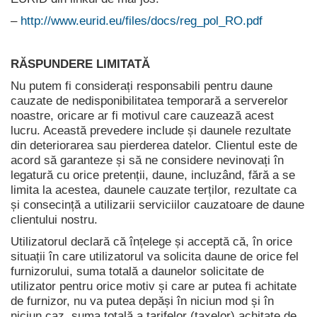
–
http://www.eurid.eu/files/docs/reg_pol_RO.pdf
RĂSPUNDERE LIMITATĂ
Nu putem fi considerați responsabili pentru daune
cauzate de nedisponibilitatea temporară a serverelor
noastre, oricare ar fi motivul care cauzează acest
lucru. Această prevedere include și daunele rezultate
din deteriorarea sau pierderea datelor. Clientul este de
acord să garanteze și să ne considere nevinovați în
legatură cu orice pretenții, daune, incluzând, fără a se
limita la acestea, daunele cauzate terților, rezultate ca
și consecință a utilizarii serviciilor cauzatoare de daune
clientului nostru.
Utilizatorul declară că înțelege și acceptă că, în orice
situații în care utilizatorul va solicita daune de orice fel
furnizorului, suma totală a daunelor solicitate de
utilizator pentru orice motiv și care ar putea fi achitate
de furnizor, nu va putea depăși în niciun mod și în
niciun caz, suma totală a tarifelor (taxelor) achitate de