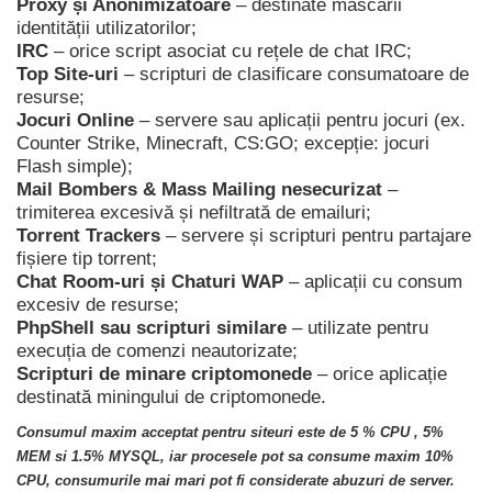
Proxy și Anonimizatoare
– destinate mascării
identității utilizatorilor;
IRC
– orice script asociat cu rețele de chat IRC;
Top Site-uri
– scripturi de clasificare consumatoare de
resurse;
Jocuri Online
– servere sau aplicații pentru jocuri (ex.
Counter Strike, Minecraft, CS:GO; excepție: jocuri
Flash simple);
Mail Bombers & Mass Mailing nesecurizat
–
trimiterea excesivă și nefiltrată de emailuri;
Torrent Trackers
– servere și scripturi pentru partajare
fișiere tip torrent;
Chat Room-uri și Chaturi WAP
– aplicații cu consum
excesiv de resurse;
PhpShell sau scripturi similare
– utilizate pentru
execuția de comenzi neautorizate;
Scripturi de minare criptomonede
– orice aplicație
destinată miningului de criptomonede.
Consumul maxim acceptat pentru siteuri este de 5 % CPU , 5%
MEM si 1.5% MYSQL, iar procesele pot sa consume maxim 10%
CPU, consumurile mai mari pot fi considerate abuzuri de server.