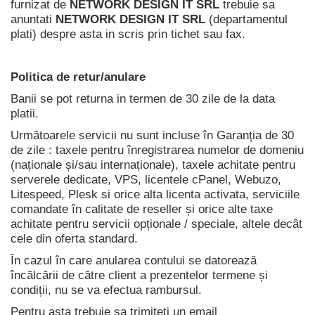
furnizat de
NETWORK DESIGN IT SRL
trebuie sa
anuntati
NETWORK DESIGN IT SRL
(departamentul
plati) despre asta in scris prin tichet sau fax.
Politica de retur/anulare
Banii se pot returna in termen de 30 zile de la data
platii.
Următoarele servicii nu sunt incluse în Garanția de 30
de zile : taxele pentru înregistrarea numelor de domeniu
(naționale și/sau internaționale), taxele achitate pentru
serverele dedicate, VPS, licentele cPanel, Webuzo,
Litespeed, Plesk si orice alta licenta activata, serviciile
comandate în calitate de reseller și orice alte taxe
achitate pentru servicii opționale / speciale, altele decât
cele din oferta standard.
În cazul în care anularea contului se datorează
încălcării de către client a prezentelor termene și
condiții, nu se va efectua rambursul.
Pentru asta trebuie sa trimiteti un email