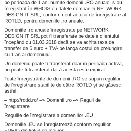
pe perioada de 1 an, numite domenii .RO anuale, s-au
înregistrat în WHOIS cu datele companiei NETWORK
DESIGN IT SRL, conform contractului de înregistrare al
ROTLD, pentru domeniile .ro anuale.
Domeniile .ro anuale înregistrate pe NETWORK
DESIGN IT SRL pot fi transferate pe datele clientului
începând cu 01.03.2018 dacă se va achita taxa de
transfer de 5 euro + TVA pe langa costul de prelungire
cu 1 an al domeniului.
Un domeniu poate fi transferat doar in perioada activă,
nu poate fi transferat dacă acesta este expirat.
Toate înregistrările de domenii .RO se supun regulilor
de înregistrare stabilite de către ROTLD și se găsesc
astfel:
– http://rotld.ro/ –> Domenii .ro –> Reguli de
înregistrare
Regulile de înregistrare a domeniilor .EU
Domeniile .EU se înregistrează conform regulilor
EURID din linkul de mai jos: