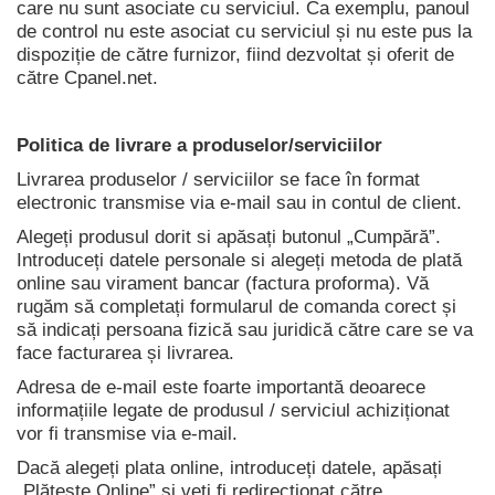
care nu sunt asociate cu serviciul. Ca exemplu, panoul
de control nu este asociat cu serviciul și nu este pus la
dispoziție de către furnizor, fiind dezvoltat și oferit de
către Cpanel.net.
Politica de livrare a produselor/serviciilor
Livrarea produselor / serviciilor se face în format
electronic transmise via e-mail sau in contul de client.
Alegeți produsul dorit si apăsați butonul „Cumpără”.
Introduceți datele personale si alegeți metoda de plată
online sau virament bancar (factura proforma). Vă
rugăm să completați formularul de comanda corect și
să indicați persoana fizică sau juridică către care se va
face facturarea și livrarea.
Adresa de e-mail este foarte importantă deoarece
informațiile legate de produsul / serviciul achiziționat
vor fi transmise via e-mail.
Dacă alegeți plata online, introduceți datele, apăsați
„Plățește Online” si veți fi redirecționat către