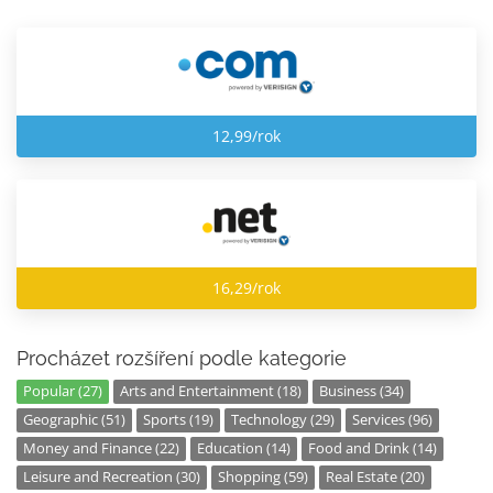
12,99/rok
16,29/rok
Procházet rozšíření podle kategorie
Popular (27)
Arts and Entertainment (18)
Business (34)
Geographic (51)
Sports (19)
Technology (29)
Services (96)
Money and Finance (22)
Education (14)
Food and Drink (14)
Leisure and Recreation (30)
Shopping (59)
Real Estate (20)