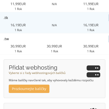
11,99EUR
11,99EUR
N/A
1 Rok
1 Rok
.tk
16,19EUR
16,19EUR
N/A
1 Rok
1 Rok
.tw
30,99EUR
30,99EUR
30,99EUR
1 Rok
1 Rok
1 Rok
Přidat webhosting
Vyberte si z řady webhostingových balíčků
Máme balíčky navržené tak, aby vyhovovaly každému rozpočtu
Prozkoumejte balíčky