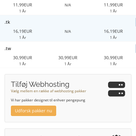
11,99EUR
11,99EUR
N/A
1 År
1 År
.tk
16,19EUR
16,19EUR
N/A
1 År
1 År
.tw
30,99EUR
30,99EUR
30,99EUR
1 År
1 År
1 År
Tilføj Webhosting
Vælg mellem en række af webhosting pakker
Vi har pakker designet til enhver pengepung
Udforsk pakker nu