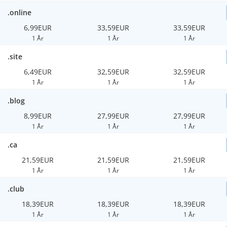
.online
6,99EUR
33,59EUR
33,59EUR
1 År
1 År
1 År
.site
6,49EUR
32,59EUR
32,59EUR
1 År
1 År
1 År
.blog
8,99EUR
27,99EUR
27,99EUR
1 År
1 År
1 År
.ca
21,59EUR
21,59EUR
21,59EUR
1 År
1 År
1 År
.club
18,39EUR
18,39EUR
18,39EUR
1 År
1 År
1 År