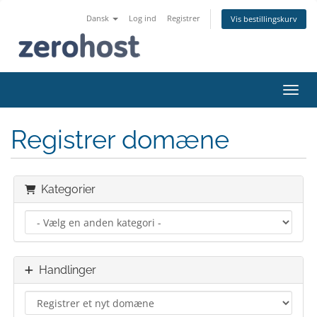
Dansk
Log ind
Registrer
Vis bestillingskurv
Skift
Registrer domæne
Kategorier
Handlinger