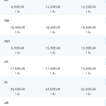
8,99EUR
12,29EUR
12,29EUR
1 År
1 År
1 År
.vip
18,49EUR
18,49EUR
18,49EUR
1 År
1 År
1 År
.xyz
6,99EUR
15,99EUR
15,99EUR
1 År
1 År
1 År
.cn
17,69EUR
17,69EUR
15,49EUR
1 År
1 År
1 År
.io
39,69EUR
42,69EUR
42,69EUR
1 År
1 År
1 År
.uk