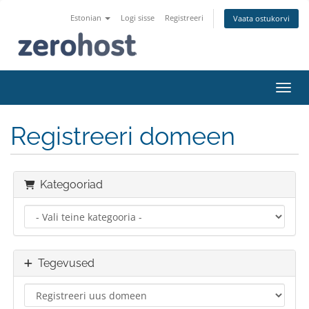
Estonian
Logi sisse
Registreeri
Vaata ostukorvi
Lülit
Registreeri domeen
Kategooriad
Tegevused