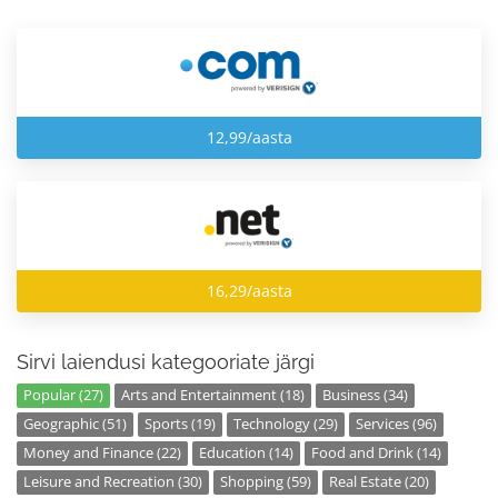
12,99/aasta
16,29/aasta
Sirvi laiendusi kategooriate järgi
Popular (27)
Arts and Entertainment (18)
Business (34)
Geographic (51)
Sports (19)
Technology (29)
Services (96)
Money and Finance (22)
Education (14)
Food and Drink (14)
Leisure and Recreation (30)
Shopping (59)
Real Estate (20)